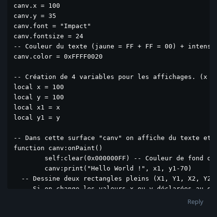
canv.x = 100

canv.y = 35

canv.font = "Impact"

canv.fontsize = 24

-- Couleur du texte (jaune = FF + FF = 00) + intensit
canv.color = 0xFFFF0020

-- Création de 4 variables pour les affichages. (x et
local x = 100

local y = 100

local x1 = x

local y1 = y

-- Dans cette surface "canv" on affiche du texte et d
function canv:onPaint()

	self:clear(0x000000FF) -- Couleur de fond de la surface et lui sert à effacer son contenu. 

	canv:print("Hello World !", x1, y1-70)  

  -- Dessine deux rectangles pleins (X1, Y1, X2, Y2, 
  -- Si on change les valeurs x ou y déclarées au déb
	canv:fillrect(x, y, x+50, y+50, 0x0000FF50) -- ( Largeur du rectangle BLEU = X2-X1=50)

Reply
  canv:fillrect(x+70, y, x+120, y+50, 0x00FF0050) -- 