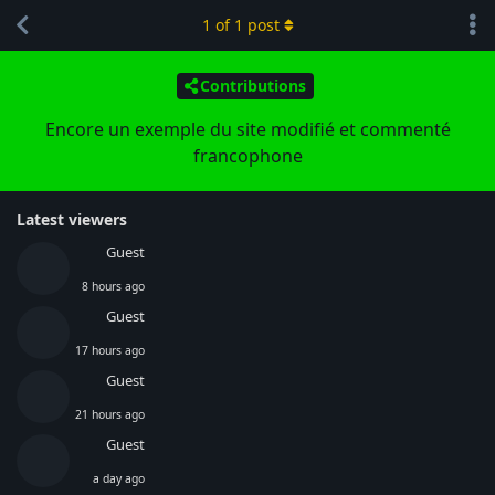
1
of
1
post
Contributions
Encore un exemple du site modifié et commenté
francophone
Latest viewers
Guest
8 hours ago
Guest
17 hours ago
Guest
21 hours ago
Guest
a day ago