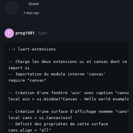
Guest
2 days ago
prog1981
P
7 Jun
--! luart-extensions

-- Charge les deux extensions ui et canvas dont ce pr
import ui

-- Importation du module interne 'canvas'

require "canvas"

-- Création d'une fenêtre 'win' avec caption "canvas 
local win = ui.Window("Canvas - Hello world example",
-- Création d'une surface d'affichage nommée "canv" e
local canv = ui.Canvas(win)

-- Définit des propriètés de cette surface

canv.align = "all"
