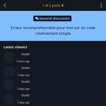
1
of
2
posts
General discussion
Erreur incomprehensible pour moi sur un code
relativement simple
Latest viewers
Guest
7 hours ago
Guest
2 days ago
Guest
2 days ago
Guest
2 days ago