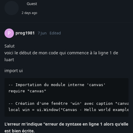
Guest
2 days ago
prog1981
P
7 Jun
Edited
Salut
voici le début de mon code qui commence à la ligne 1 de
luart
import ui
-- Importation du module interne 'canvas'

require "canvas"

-- Création d'une fenêtre 'win' avec caption "canvas 
local win = ui.Window("Canvas - Hello world example"
L'erreur m'indique "erreur de syntaxe en ligne 1 alors qu'elle
est bien écrite.