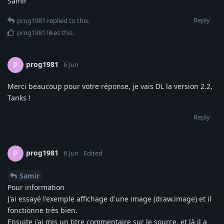
Samir
Reply
prog1981
replied to this.
prog1981
likes this
.
prog1981
P
6 Jun
Merci beaucoup pour votre réponse, je vais DL la version 2.2,
Tanks !
Reply
prog1981
P
6 Jun
Edited
Samir
Pour information
J'ai essayé l'exemple affichage d'une image (draw.image) et il
fonctionne très bien.
Ensuite j'ai mis un titre commentaire sur le source, et là il a