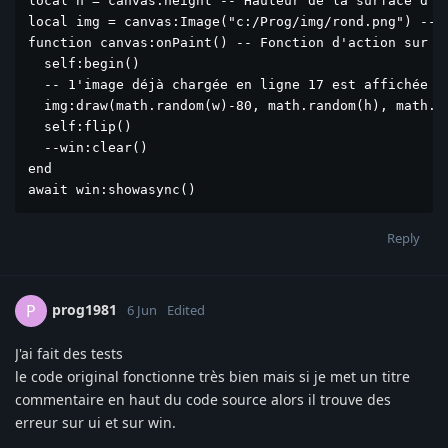
local h = canvas.height -- Hauteur de la surface d'af
local img = canvas:Image("c:/Prog/img/rond.png") -- L
function canvas:onPaint() -- Fonction d'action sur la
  self:begin()

  -- 1'image déjà chargée en ligne 17 est affichée pl
  img:draw(math.random(w)-80, math.random(h), math.ra
  self:flip()

  --win:clear()

end

await win:showasync()
Reply
prog1981
P
6 Jun
Edited
J'ai fait des tests
le code original fonctionne très bien mais si je met un titre
commentaire en haut du code source alors il trouve des
erreur sur ui et sur win.