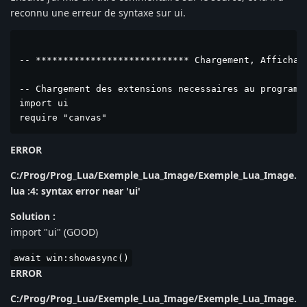
reconnu une erreur de syntaxe sur ui.
-- **************************** Chargement, Affichage
-- Chargement des extensions necessaires au programme
import ui

require "canvas"
ERROR
C:/Prog/Prog_Lua/Exemple_Lua_Image/Exemple_Lua_Image.
lua :4: syntax error near 'ui'
Solution :
import "ui" (GOOD)
await win:showasync()
ERROR
C:/Prog/Prog_Lua/Exemple_Lua_Image/Exemple_Lua_Image.