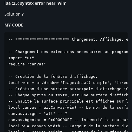
lua :25: syntax error near 'win'
Solution ?
MY CODE
-- *********************** Chargement, Affichage, et 
-- Chargement des extensions necessaires au programme
import "ui"

require "canvas"

-- Création de la fenêtre d'affichage.

local win = ui.Window("Image:draw() sample", "fixed",
-- Création d'une surface principale d'affichage (Can
-- Chaque sprite ou texte, est une surface d'affichag
-- Ensuite la surface principale est affichée sur la 
local canvas = ui.Canvas(win) -- Le nom de la surface
canvas.align = "all" -- ?

canvas.bgcolor = 0x000000FF -- Intensité la couleur d
local w = canvas.width -- Largeur de la surface d'aff