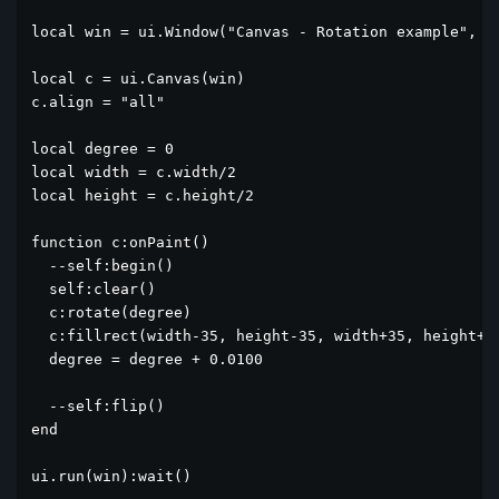
local win = ui.Window("Canvas - Rotation example", "f
local c = ui.Canvas(win)

c.align = "all"

local degree = 0

local width = c.width/2

local height = c.height/2

function c:onPaint()

  --self:begin()

  self:clear()

  c:rotate(degree)

  c:fillrect(width-35, height-35, width+35, height+35
  degree = degree + 0.0100

  --self:flip()

end

ui.run(win):wait()
